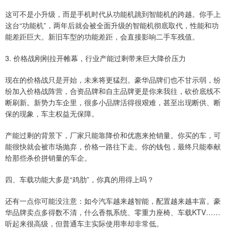
这可不是小升级，而是手机时代从功能机跳到智能机的跨越。你手上
这台“功能机”，两年后就会被全面升级的智能机彻底取代，性能和功
能差距巨大。新旧车型的功能差距，会直接影响二手车残值。
3. 价格战刚刚拉开帷幕，行业产能过剩带来巨大降价压力
现在的价格战只是开始，未来将更猛烈。豪华品牌们也不甘示弱，纷
纷加入价格战阵营，合资品牌和自主品牌更是你来我往，砍价底线不
断刷新。新势力车企里，很多小品牌活得很艰难，甚至出现断供、断
保的现象，车主权益无保障。
产能过剩的背景下，厂家只能靠降价和优惠来抢销量。你买的车，可
能很快就会被市场抛弃，价格一路往下走。你的钱包，最终只能奉献
给那些杀价拼销量的车企。
四、车载功能大多是“鸡肋”，你真的用得上吗？
还有一点你可能没注意：如今汽车越来越智能，配置越来越丰富。豪
华品牌卖点多得数不清，什么香氛系统、零重力座椅、车载KTV……
听起来很高级，但普通车主实际使用率却非常低。