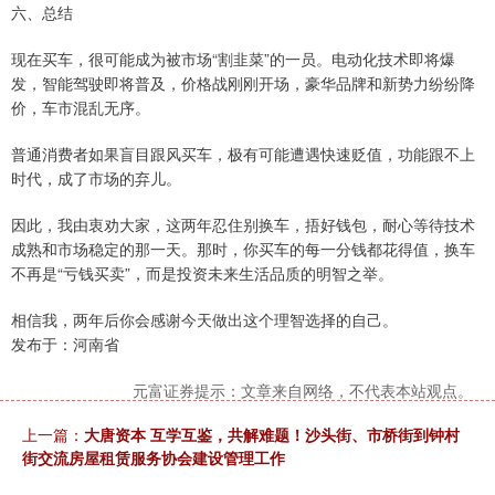
六、总结
现在买车，很可能成为被市场“割韭菜”的一员。电动化技术即将爆
发，智能驾驶即将普及，价格战刚刚开场，豪华品牌和新势力纷纷降
价，车市混乱无序。
普通消费者如果盲目跟风买车，极有可能遭遇快速贬值，功能跟不上
时代，成了市场的弃儿。
因此，我由衷劝大家，这两年忍住别换车，捂好钱包，耐心等待技术
成熟和市场稳定的那一天。那时，你买车的每一分钱都花得值，换车
不再是“亏钱买卖”，而是投资未来生活品质的明智之举。
相信我，两年后你会感谢今天做出这个理智选择的自己。
发布于：河南省
元富证券提示：文章来自网络，不代表本站观点。
上一篇：
大唐资本 互学互鉴，共解难题！沙头街、市桥街到钟村
街交流房屋租赁服务协会建设管理工作