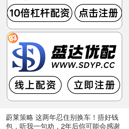
蔚莱策略 这两年忍住别换车！捂好钱
包，听我一句劝，2年后你可能会感谢