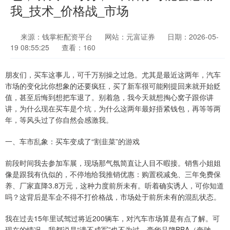
我_技术_价格战_市场
来源：钱掌柜配资平台
网站：元富证券
日期：2026-05-
19 08:55:25
查看：160
朋友们，买车这事儿，可千万别操之过急。尤其是最近这两年，汽车
市场的变化比你想象的还要疯狂，买了新车很可能刚提回来就开始贬
值，甚至后悔到想把车退了。别着急，我今天就想掏心窝子跟你讲
讲，为什么现在买车是个坑，为什么这两年最好捂紧钱包，再等等两
年，等风头过了你自然会感激我。
一、车市乱象：买车变成了“割韭菜”的游戏
前段时间我去参加车展，现场那气氛简直让人目不暇接。销售小姐姐
像是跟我有仇似的，不停地给我推销优惠：购置税减免、三年免费保
养、厂家直降3.8万元，这种力度前所未有。听着确实诱人，可你知道
吗？这背后是车企不得不打价格战，市场处于前所未有的混乱状态。
我在过去15年里试驾过将近200辆车，对汽车市场算是有点了解。可
现在的情况，我都说是“溃不成军”也不为过。豪华品牌BBA（奔驰、