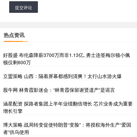
提交评论
热点资讯
好股盛 布伦森降薪3700万而非1.13亿, 勇士连签梅尔顿小佩
顿仅剩600万
立盟策略 山西：隔着屏幕都感到清爽！太行山水游火爆
股牛网 林青霞影迷会：“林青霞保留谢贤遗产”是谣言
涵星配资 探路者集团上半年业绩翻倍增长 芯片业务成为重要
增长引擎
博大策略 战局转变促使特朗普“变脸”：将授权海外生产“爱国
者”供乌使用