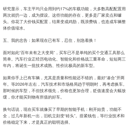
研究显示，车主平均只会用到约17%的车载功能，大多数高配配置用
两次就扔一边，成为摆设。这些功能的存在，更多是厂家卖点和噱
头。你花了大价钱买配置，结果变成鸡肋，既浪费钱，也造成车辆整
体价值缩水。
五、我的忠告：如果现在已有车，忍住，别急着换！
面对如此“百年未有之大变局”，买车已不是单纯的买个交通工具那么
简单。汽车行业正经历电动化、智能化和价格战三重革命，短短两三
年内，将诞生一批技术成熟、性价比极高的新车型。
如果你手上已有车辆，尤其是质量和性能还不错的，最好“凑合”开两
年。等2026年左右，汽车技术和市场格局趋于明朗时，再考虑换车。
那时候的车型，不但技术领先，价格也更加合理，贬值速度会大幅放
缓，你才能买到物有所值的好车。
换句话说，现在买车就像买了早期的智能手机：刚开始贵，功能不
全，过几年新机一出，旧机立刻变“砖头”。捂紧钱包，等行业技术和
价格稳定下来，才是真正的聪明选择。