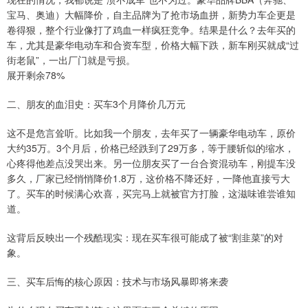
宝马、奥迪）大幅降价，自主品牌为了抢市场血拼，新势力车企更是
卷得狠，整个行业像打了鸡血一样疯狂竞争。结果是什么？去年买的
车，尤其是豪华电动车和合资车型，价格大幅下跌，新车刚买就成“过
街老鼠”，一出厂门就是亏损。
展开剩余78%
二、朋友的血泪史：买车3个月降价几万元
这不是危言耸听。比如我一个朋友，去年买了一辆豪华电动车，原价
大约35万。3个月后，价格已经跌到了29万多，等于腰斩似的缩水，
心疼得他差点没哭出来。另一位朋友买了一台合资混动车，刚提车没
多久，厂家已经悄悄降价1.8万，这价格不降还好，一降他直接亏大
了。买车的时候满心欢喜，买完马上就被官方打脸，这滋味谁尝谁知
道。
这背后反映出一个残酷现实：现在买车很可能成了被“割韭菜”的对
象。
三、买车后悔的核心原因：技术与市场风暴即将来袭