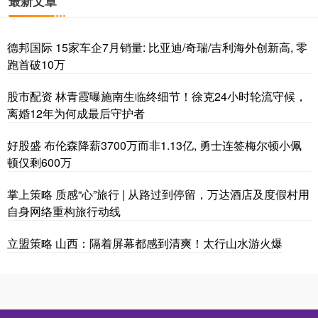
最新文章
德邦国际 15家车企7月销量: 比亚迪/奇瑞/吉利海外创新高, 零
跑首破10万
股市配资 林青霞曝施南生临终细节！徐克24小时轮流守候，
离婚12年为何成最后守护者
好股盛 布伦森降薪3700万而非1.13亿, 勇士连签梅尔顿小佩
顿仅剩600万
掌上策略 质感“心”旅行 | 从路过到停留，万达酒店及度假村用
自身网络重构旅行动线
立盟策略 山西：隔着屏幕都感到清爽！太行山水游火爆