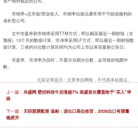
资产相对稳定的公司。
市销率=总市值/营业收入。市销率估值法通常用于亏损或微利的
成长型公司。
文中市盈率和市销率采用TTM方式，即以截至最近一期财报（含
预报）12个月的数据计算。市净率采用LF方式，即以最近一期财报数
据计算。三者的分位数计算区间均为公司上市以来至最新公告日。
市盈率、市净率为负时，不显示当期分位数，会导致折线图中
断。
元富证券提示：文章来自网络，不代表本站观点。
上一篇：
兴盛网 壁仞科技午后涨超7% 高盛首次覆盖给予“买入”评
级
下一篇：
天织股票配资 温彬：进出口高位收官，2026出口有望量
稳质升