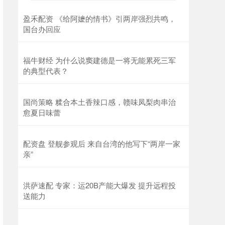
盈禾配资 《给阿嬷的情书》引两岸强烈共鸣，
国台办回应
福牛财经 为什么说窦建德是一将无能累死三军
的典型代表？
国尚策略 糅合本土香辣口感，赣味凤梨肉串治
愈夏日味蕾
配资盘 登舰参观后 来自台湾的他写下“两岸一家
亲”
洪萨速配 专家：运20B产能大爆发 提升远程投
送能力