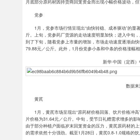
月底部分原药材因持货商回笼资金而出现小幅价格波动，但
党参
1月，党参市场行情呈现出“由快转稳、成本驱动”的显著特征
斤。上旬，党参药厂货源的走动速度明显加快；进入中旬，
到了下旬，随着党参上市量的增加，市场走动速度逐渐由快转
79.88元／公斤。此外，1月份党参小条和中条的价格涨幅
新华·中国（定西）
数据来
黄芪
1月，黄芪市场呈现出“原药材价格回落、饮片价格冲高”的显
片价格为31.64元／公斤。中旬，受节日礼赠需求增多的
由于部分种植户面临岁末回笼资金的压力，黄芪原药材的上货
的需求依然十分强劲。截至1月28日，黄芪0.8-1.0规格的饮