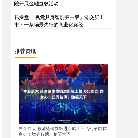
院开展金融宣教活动
易操盘 「视觉具身智能第一股」港交所上
市：一条场景先行的商业化路径
推荐资讯
中金辰大 赖清德偷偷钻进斯威士兰飞机窜访 国
台办：玩弄伎俩、贻笑天下