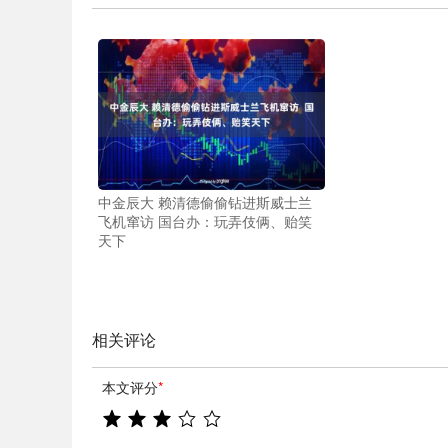
中金辰大 赖清德偷偷钻进斯威士兰
飞机窜访 国台办：玩弄伎俩、贻笑
天下
相关评论
本文评分
*