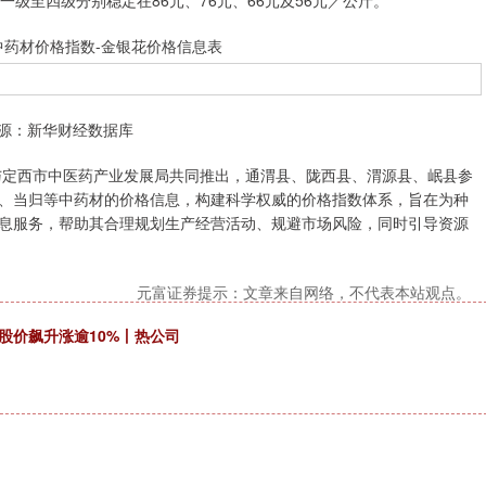
至四级分别稳定在86元、76元、66元及56元／公斤。
中药材价格指数-金银花价格信息表
源：新华财经数据库
定西市中医药产业发展局共同推出，通渭县、陇西县、渭源县、岷县参
、当归等中药材的价格信息，构建科学权威的价格指数体系，旨在为种
息服务，帮助其合理规划生产经营活动、规避市场风险，同时引导资源
元富证券提示：文章来自网络，不代表本站观点。
股价飙升涨逾10%丨热公司