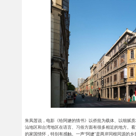
朱凤莲说，电影《给阿嬷的情书》以侨批为载体、以细腻质
汕地区和台湾地区在语言、习俗方面有很多相近的地方。看
的家国情怀，特别有感触。一声“阿嬷”是两岸同根同源的乡