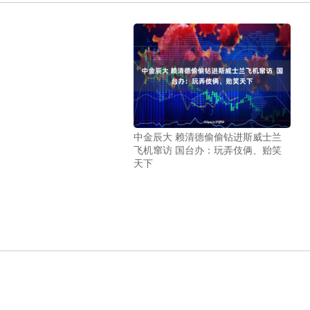
中金辰大 赖清德偷偷钻进斯威士兰
飞机窜访 国台办：玩弄伎俩、贻笑
天下