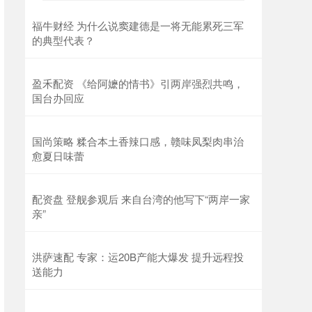
福牛财经 为什么说窦建德是一将无能累死三军
的典型代表？
盈禾配资 《给阿嬷的情书》引两岸强烈共鸣，
国台办回应
国尚策略 糅合本土香辣口感，赣味凤梨肉串治
愈夏日味蕾
配资盘 登舰参观后 来自台湾的他写下“两岸一家
亲”
洪萨速配 专家：运20B产能大爆发 提升远程投
送能力