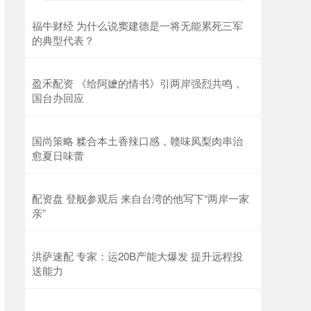
福牛财经 为什么说窦建德是一将无能累死三军
的典型代表？
盈禾配资 《给阿嬷的情书》引两岸强烈共鸣，
国台办回应
国尚策略 糅合本土香辣口感，赣味凤梨肉串治
愈夏日味蕾
配资盘 登舰参观后 来自台湾的他写下“两岸一家
亲”
洪萨速配 专家：运20B产能大爆发 提升远程投
送能力