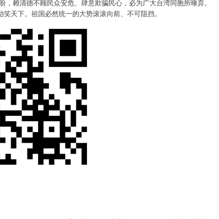
盼，赖清德不顾民众安危、肆意欺骗民心，必为广大台湾同胞所唾弃。
、贻笑天下。祖国必然统一的大势滚滚向前、不可阻挡。