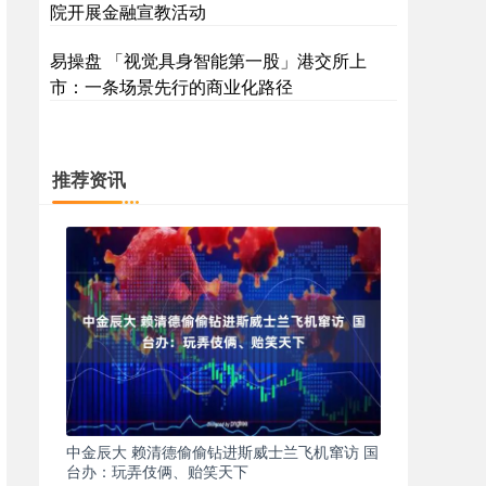
院开展金融宣教活动
易操盘 「视觉具身智能第一股」港交所上
市：一条场景先行的商业化路径
推荐资讯
中金辰大 赖清德偷偷钻进斯威士兰飞机窜访 国
台办：玩弄伎俩、贻笑天下