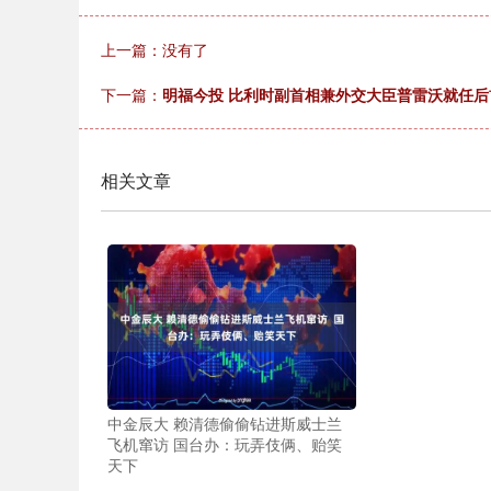
上一篇：没有了
下一篇：
明福今投 比利时副首相兼外交大臣普雷沃就任
相关文章
中金辰大 赖清德偷偷钻进斯威士兰
飞机窜访 国台办：玩弄伎俩、贻笑
天下