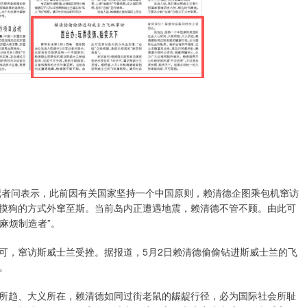
者问表示，此前因有关国家坚持一个中国原则，赖清德企图乘包机窜访
摸狗的方式外窜至斯。当前岛内正遭遇地震，赖清德不管不顾。由此可
麻烦制造者”。
，窜访斯威士兰受挫。据报道，5月2日赖清德偷偷钻进斯威士兰的飞
。
趋、大义所在，赖清德如同过街老鼠的龌龊行径，必为国际社会所耻