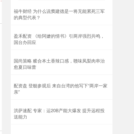
福牛财经 为什么说窦建德是一将无能累死三军
的典型代表？
盈禾配资 《给阿嬷的情书》引两岸强烈共鸣，
国台办回应
国尚策略 糅合本土香辣口感，赣味凤梨肉串治
愈夏日味蕾
配资盘 登舰参观后 来自台湾的他写下“两岸一家
亲”
洪萨速配 专家：运20B产能大爆发 提升远程投
送能力