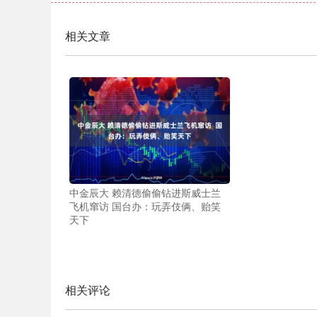
相关文章
中金辰大 赖清德偷偷钻进斯威士兰
飞机窜访 国台办：玩弄伎俩、贻笑
天下
相关评论