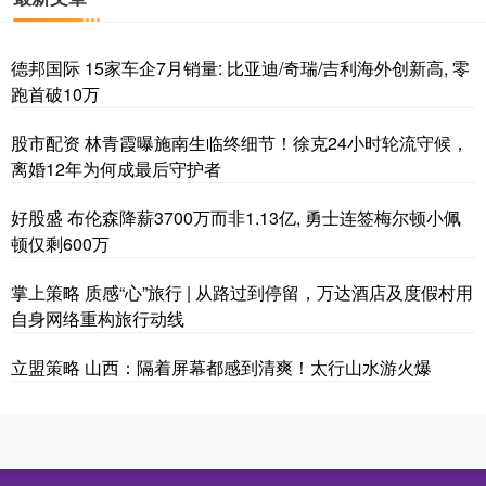
德邦国际 15家车企7月销量: 比亚迪/奇瑞/吉利海外创新高, 零
跑首破10万
股市配资 林青霞曝施南生临终细节！徐克24小时轮流守候，
离婚12年为何成最后守护者
好股盛 布伦森降薪3700万而非1.13亿, 勇士连签梅尔顿小佩
顿仅剩600万
掌上策略 质感“心”旅行 | 从路过到停留，万达酒店及度假村用
自身网络重构旅行动线
立盟策略 山西：隔着屏幕都感到清爽！太行山水游火爆