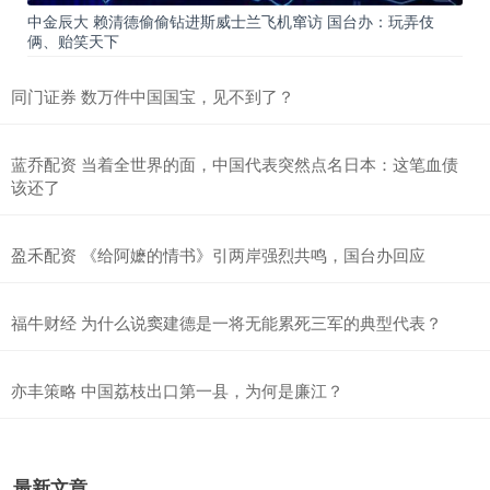
中金辰大 赖清德偷偷钻进斯威士兰飞机窜访 国台办：玩弄伎
俩、贻笑天下
同门证券 数万件中国国宝，见不到了？
蓝乔配资 当着全世界的面，中国代表突然点名日本：这笔血债
该还了
盈禾配资 《给阿嬷的情书》引两岸强烈共鸣，国台办回应
福牛财经 为什么说窦建德是一将无能累死三军的典型代表？
亦丰策略 中国荔枝出口第一县，为何是廉江？
最新文章