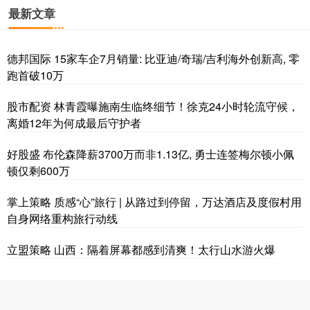
最新文章
德邦国际 15家车企7月销量: 比亚迪/奇瑞/吉利海外创新高, 零
跑首破10万
股市配资 林青霞曝施南生临终细节！徐克24小时轮流守候，
离婚12年为何成最后守护者
好股盛 布伦森降薪3700万而非1.13亿, 勇士连签梅尔顿小佩
顿仅剩600万
掌上策略 质感“心”旅行 | 从路过到停留，万达酒店及度假村用
自身网络重构旅行动线
立盟策略 山西：隔着屏幕都感到清爽！太行山水游火爆