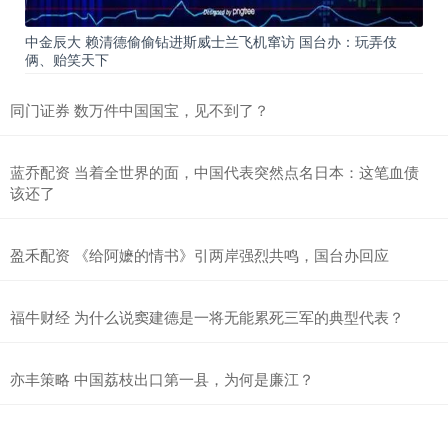
中金辰大 赖清德偷偷钻进斯威士兰飞机窜访 国台办：玩弄伎
俩、贻笑天下
同门证券 数万件中国国宝，见不到了？
蓝乔配资 当着全世界的面，中国代表突然点名日本：这笔血债
该还了
盈禾配资 《给阿嬷的情书》引两岸强烈共鸣，国台办回应
福牛财经 为什么说窦建德是一将无能累死三军的典型代表？
亦丰策略 中国荔枝出口第一县，为何是廉江？