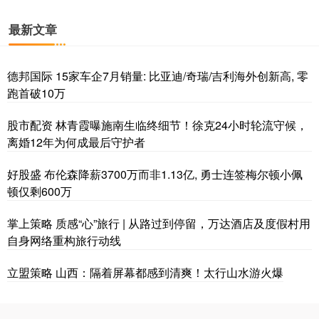
最新文章
德邦国际 15家车企7月销量: 比亚迪/奇瑞/吉利海外创新高, 零
跑首破10万
股市配资 林青霞曝施南生临终细节！徐克24小时轮流守候，
离婚12年为何成最后守护者
好股盛 布伦森降薪3700万而非1.13亿, 勇士连签梅尔顿小佩
顿仅剩600万
掌上策略 质感“心”旅行 | 从路过到停留，万达酒店及度假村用
自身网络重构旅行动线
立盟策略 山西：隔着屏幕都感到清爽！太行山水游火爆